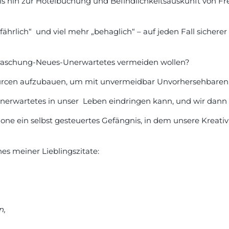
is hin zur Hotelbuchung und Befindlichkeitsauskunft von F
fährlich“ und viel mehr „behaglich“ – auf jeden Fall sicherer
rraschung-Neues-Unerwartetes vermeiden wollen?
Ressourcen aufzubauen, um mit unvermeidbar Unvorhersehbaren
s Unerwartetes in unser Leben eindringen kann, und wir dann
rtzone ein selbst gesteuertes Gefängnis, in dem unsere Kreat
es meiner Lieblingszitate:
n,