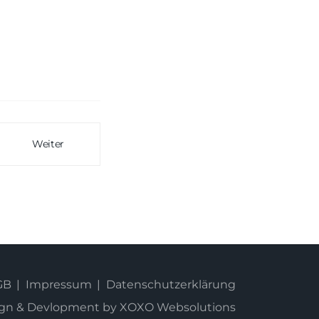
Weiter
GB
Impressum
Datenschutzerklärung
esign & Devlopment by XOXO Websolutions