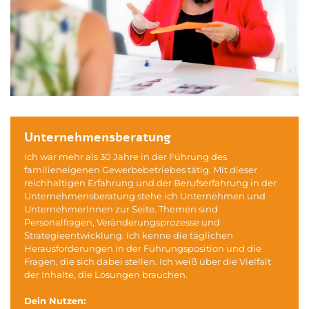
Unternehmensberatung
Ich war mehr als 30 Jahre in der Führung des
familieneigenen Gewerbebetriebes tätig. Mit dieser
reichhaltigen Erfahrung und der Berufserfahrung in der
Unternehmensberatung stehe ich Unternehmen und
UnternehmerInnen zur Seite. Themen sind
Personalfragen, Veränderungsprozesse und
Strategieentwicklung. Ich kenne die täglichen
Herausforderungen in der Führungsposition und die
Fragen, die sich dabei stellen. Ich weiß über die Vielfalt
der Inhalte, die Lösungen brauchen.
Dein Nutzen: