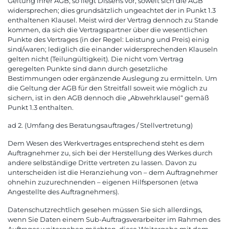
Geltung ihrer AGB, so liegt Dissens vor, soweit sich die AGB
widersprechen; dies grundsätzlich ungeachtet der in Punkt 1.3
enthaltenen Klausel. Meist wird der Vertrag dennoch zu Stande
kommen, da sich die Vertragspartner über die wesentlichen
Punkte des Vertrages (in der Regel: Leistung und Preis) einig
sind/waren; lediglich die einander widersprechenden Klauseln
gelten nicht (Teilungültigkeit). Die nicht vom Vertrag
geregelten Punkte sind dann durch gesetzliche
Bestimmungen oder ergänzende Auslegung zu ermitteln. Um
die Geltung der AGB für den Streitfall soweit wie möglich zu
sichern, ist in den AGB dennoch die „Abwehrklausel“ gemäß
Punkt 1.3 enthalten.
ad 2. (Umfang des Beratungsauftrages / Stellvertretung)
Dem Wesen des Werkvertrages entsprechend steht es dem
Auftragnehmer zu, sich bei der Herstellung des Werkes durch
andere selbständige Dritte vertreten zu lassen. Davon zu
unterscheiden ist die Heranziehung von – dem Auftragnehmer
ohnehin zuzurechnenden – eigenen Hilfspersonen (etwa
Angestellte des Auftragnehmers).
Datenschutzrechtlich gesehen müssen Sie sich allerdings,
wenn Sie Daten einem Sub-Auftragsverarbeiter im Rahmen des