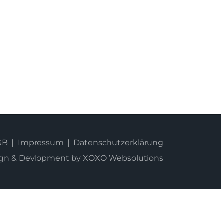
GB
Impressum
Datenschutzerklärung
esign & Devlopment by XOXO Websolutions