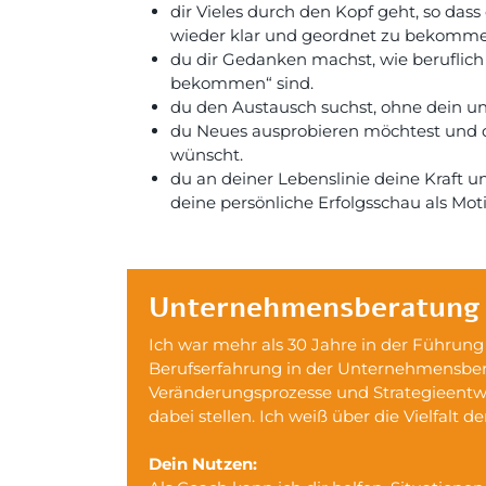
dir Vieles durch den Kopf geht, so dass
wieder klar und geordnet zu bekomme
du dir Gedanken machst, wie beruflich
bekommen“ sind.
du den Austausch suchst, ohne dein u
du Neues ausprobieren möchtest und di
wünscht.
du an deiner Lebenslinie deine Kraft
deine persönliche Erfolgsschau als Mot
Unternehmensberatung
Ich war mehr als 30 Jahre in der Führung
Berufserfahrung in der Unternehmensber
Veränderungsprozesse und Strategieentwic
dabei stellen. Ich weiß über die Vielfalt 
Dein Nutzen: