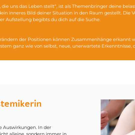
die uns das Leben stellt“, ist als Themenbringer deine belas
dein inneres Bild deiner Situation in den Raum gestellt. Die
er Aufstellung begibts du dich auf die Suche.
Verändern der Positionen können Zusammenhänge erkannt wer
tem ganz wie von selbst, neue, unerwartete Erkenntnisse, 
stemikerin
e Auswirkungen. In der
cht alleine, sondern immer in