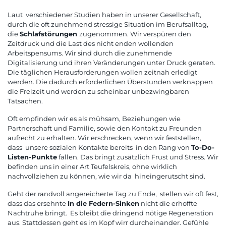
Laut verschiedener Studien haben in unserer Gesellschaft,
durch die oft zunehmend stressige Situation im Berufsalltag,
die
Schlafstörungen
zugenommen. Wir verspüren den
Zeitdruck und die Last des nicht enden wollenden
Arbeitspensums. Wir sind durch die zunehmende
Digitalisierung und ihren Veränderungen unter Druck geraten.
Die täglichen Herausforderungen wollen zeitnah erledigt
werden. Die dadurch erforderlichen Überstunden verknappen
die Freizeit und werden zu scheinbar unbezwingbaren
Tatsachen.
Oft empfinden wir es als mühsam, Beziehungen wie
Partnerschaft und Familie, sowie den Kontakt zu Freunden
aufrecht zu erhalten. Wir erschrecken, wenn wir feststellen,
dass unsere sozialen Kontakte bereits in den Rang von
To-Do-
Listen-Punkte
fallen. Das bringt zusätzlich Frust und Stress. Wir
befinden uns in einer Art Teufelskreis, ohne wirklich
nachvollziehen zu können, wie wir da hineingerutscht sind.
Geht der randvoll angereicherte Tag zu Ende, stellen wir oft fest,
dass das ersehnte
In die Federn-Sinken
nicht die erhoffte
Nachtruhe bringt. Es bleibt die dringend nötige Regeneration
aus. Stattdessen geht es im Kopf wirr durcheinander. Gefühle