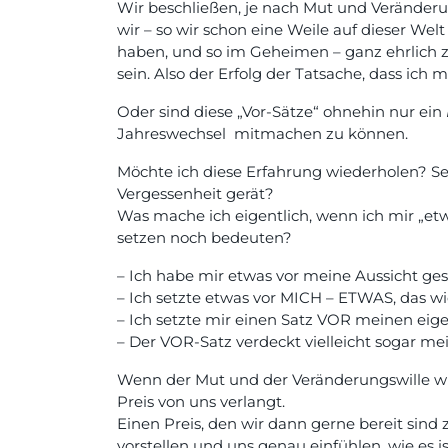
Wir beschließen, je nach Mut und Veränderu
wir – so wir schon eine Weile auf dieser We
haben, und so im Geheimen – ganz ehrlich zu
sein. Also der Erfolg der Tatsache, dass ich 
Oder sind diese „Vor-Sätze“ ohnehin nur ein
Jahreswechsel mitmachen zu können.
Möchte ich diese Erfahrung wiederholen? Set
Vergessenheit gerät?
Was mache ich eigentlich, wenn ich mir „e
setzen noch bedeuten?
– Ich habe mir etwas vor meine Aussicht ges
– Ich setzte etwas vor MICH – ETWAS, das wich
– Ich setzte mir einen Satz VOR meinen eige
– Der VOR-Satz verdeckt vielleicht sogar me
Wenn der Mut und der Veränderungswille wi
Preis von uns verlangt.
Einen Preis, den wir dann gerne bereit sin
vorstellen und uns genau einfühlen, wie es is