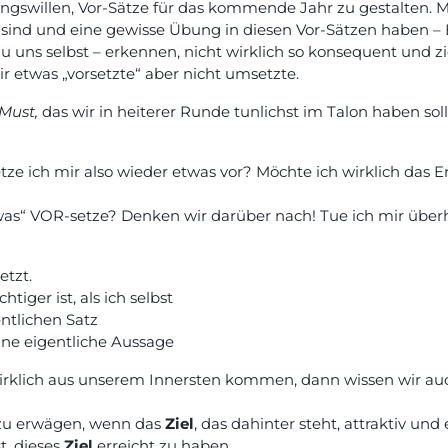
ngswillen, Vor-Sätze für das kommende Jahr zu gestalten. 
lt sind und eine gewisse Übung in diesen Vor-Sätzen haben –
 uns selbst – erkennen, nicht wirklich so konsequent und z
mir etwas „vorsetzte“ aber nicht umsetzte.
Must,
das wir in heiterer Runde tunlichst im Talon haben so
ze ich mir also wieder etwas vor? Möchte ich wirklich das E
twas“ VOR-setze? Denken wir darüber nach! Tue ich mir üb
etzt.
tiger ist, als ich selbst
ntlichen Satz
ine eigentliche Aussage
rklich aus unserem Innersten kommen, dann wissen wir auch
d zu erwägen, wenn das
Ziel
, das dahinter steht, attraktiv und
t, dieses
Ziel
erreicht zu haben.