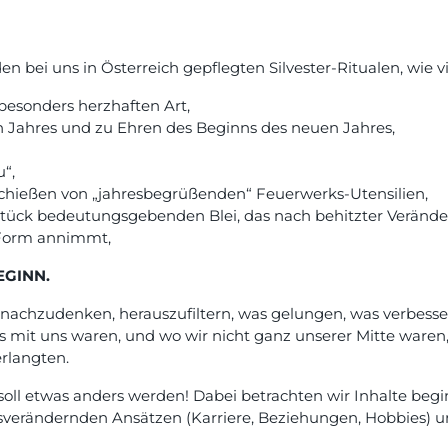
n bei uns in Österreich gepflegten Silvester-Ritualen, wie vi
 besonders herzhaften Art,
en Jahres und zu Ehren des Beginns des neuen Jahres,
“,
schießen von „jahresbegrüßenden“ Feuerwerks-Utensilien,
 Stück bedeutungsgebenden Blei, das nach behitzter Veränd
e Form annimmt,
GINN.
r nachzudenken, herauszufiltern, was gelungen, was verbess
 mit uns waren, und wo wir nicht ganz unserer Mitte waren
rlangten.
 soll etwas anders werden! Dabei betrachten wir Inhalte be
sverändernden Ansätzen (Karriere, Beziehungen, Hobbies) 